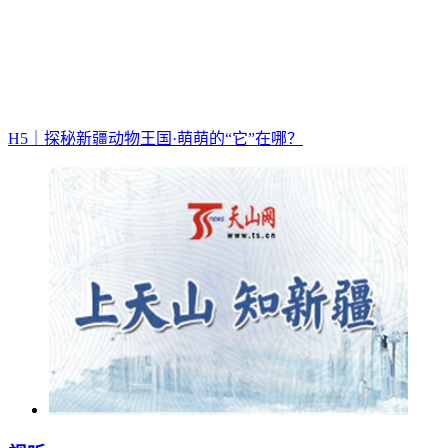
H5｜探秘新疆动物王国·萌萌的“它”在哪？