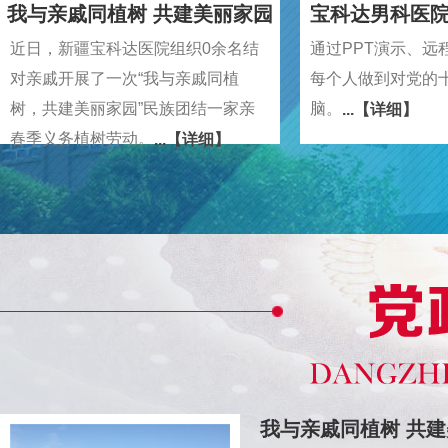
我与亲戚同植树 共建美丽家园
宝科达男科医
近日，新疆宝科达医院组织0余名结
通过PPT演示、远
对亲戚开展了一次“我与亲戚同植
每个人做到对党的
树，共建美丽家园”民族团结一家亲
脑。
...【详细】
春季义务植树劳动。
...【详细】
我与亲戚同植树 共